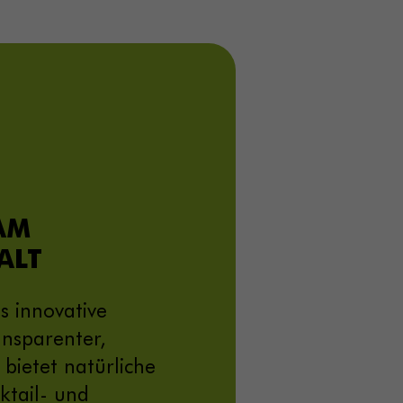
AM
ALT
s innovative
ansparenter,
 bietet natürliche
ktail- und