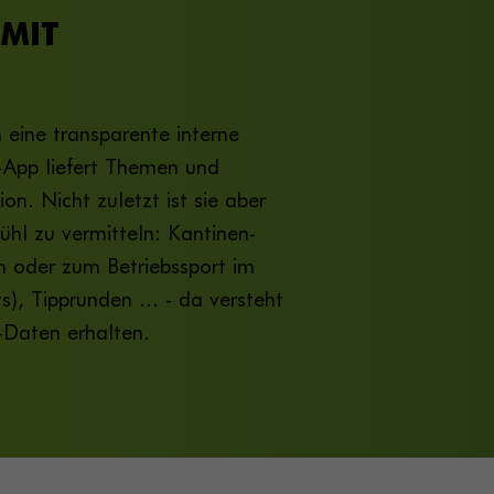
 MIT
h eine transparente interne
-App liefert Themen und
. Nicht zuletzt ist sie aber
ühl zu vermitteln: Kantinen-
n oder zum Betriebssport im
s), Tipprunden ... - da versteht
n-Daten erhalten.