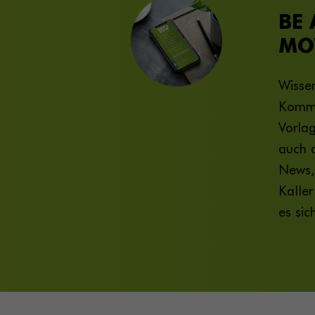
BE 
MO
Wissen
Kommu
Vorlag
auch d
News, 
Kaller
es sic