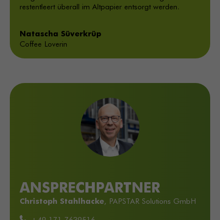
restentleert überall im Altpapier entsorgt werden.
Natascha Süverkrüp
Coffee Loverin
ANSPRECHPARTNER
Christoph Stahlhacke
, PAPSTAR Solutions GmbH
+49 171 7639516