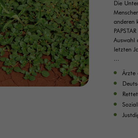
Die Unte
Menschenr
anderen k
PAPSTAR 
Auswahl 
letzten 
...
Ärzte
Deuts
Rette
Sozial
Justd