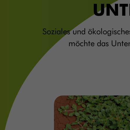
UNT
Soziales und ökologisch
möchte das Unter