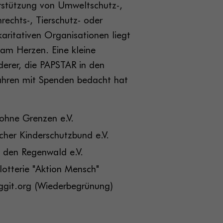
rstützung von Umweltschutz-,
echts-, Tierschutz- oder
aritativen Organisationen liegt
am Herzen. Eine kleine
derer, die PAPSTAR in den
Jahren mit Spenden bedacht hat
 ohne Grenzen e.V.
cher Kinderschutzbund e.V.
t den Regenwald e.V.
lotterie "Aktion Mensch"
iggit.org (Wiederbegrünung)